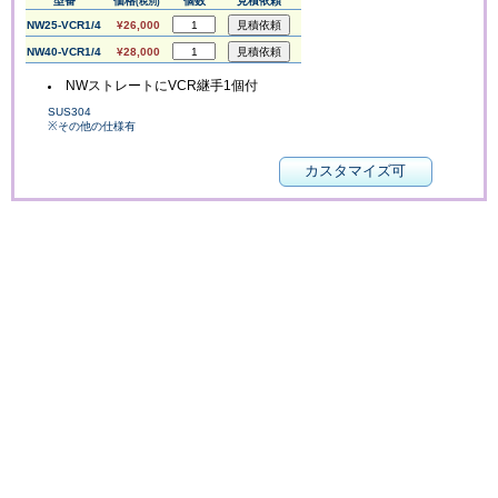
型番
価格
個数
見積依頼
(税別)
NW25-VCR1/4
¥26,000
NW40-VCR1/4
¥28,000
NWストレートにVCR継手1個付
SUS304
※その他の仕様有
カスタマイズ可