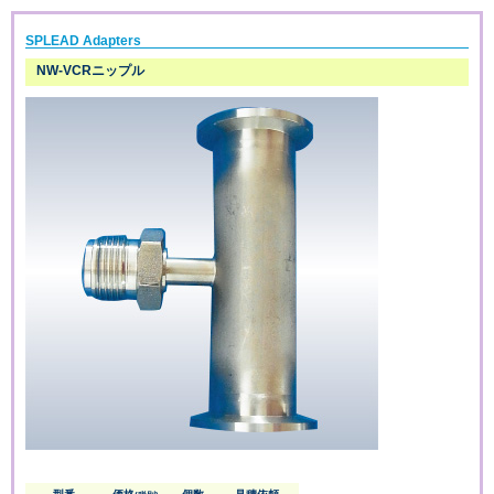
SPLEAD Adapters
NW-VCRニップル