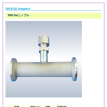
SPLEAD Adapters
NW-Swニップル