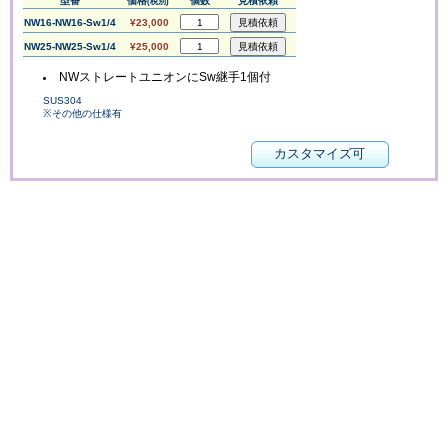
型番
価格
個数
見積依頼
(税別)
NW16-NW16-Sw1/4
¥23,000
NW25-NW25-Sw1/4
¥25,000
NWストレートユニオンにSw継手1個付
SUS304
※その他の仕様有
カスタマイズ可