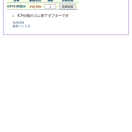
型番
価格
個数
見積依頼
(税別)
ICF70-外径24
¥15,000
ICF仕様のゴム管アダプターです
SUS304
真空パック入