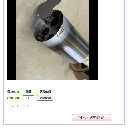
価格
個数
見積依頼
(税別)
¥200,000
ICF152
梱包・送料別途