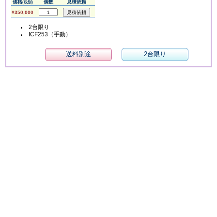
価格
個数
見積依頼
(税別)
¥350,000
2台限り
ICF253（手動）
送料別途
2台限り