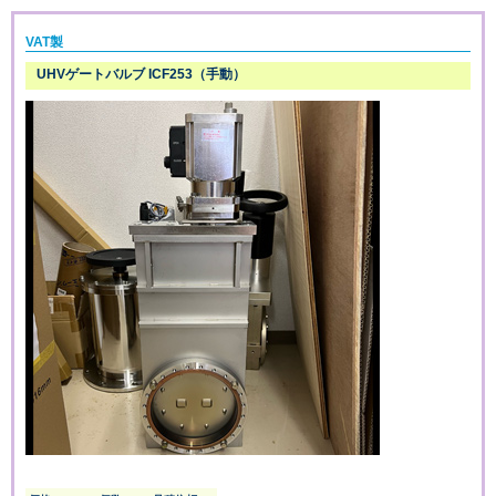
VAT製
UHVゲートバルブ ICF253（手動）