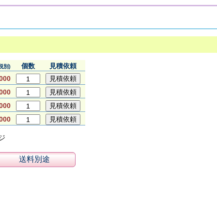
個数
見積依頼
税別)
000
000
000
000
ンジ
送料別途