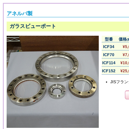
アネルバ製
ガラスビューポート
型番
価格
(
ICF34
¥5,
ICF70
¥7,
ICF114
¥10,
ICF152
¥25,
JISフラ