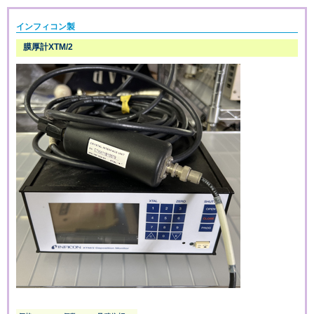
インフィコン製
膜厚計XTM/2