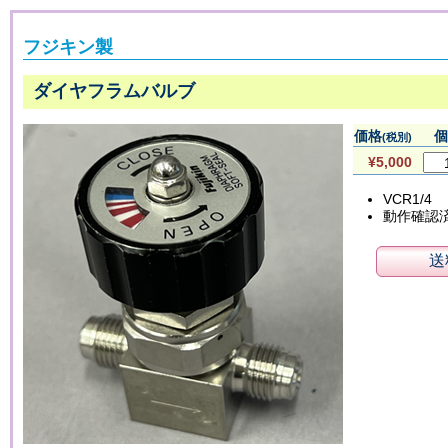
フジキン製
ダイヤフラムバルブ
価格
個
(税別)
¥5,000
VCR1/4
動作確認
送