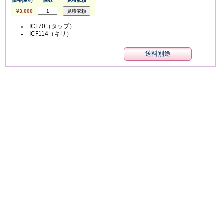
価格
個数
見積依頼
(税別)
¥3,000
ICF70（タップ）
ICF114（キリ）
送料別途