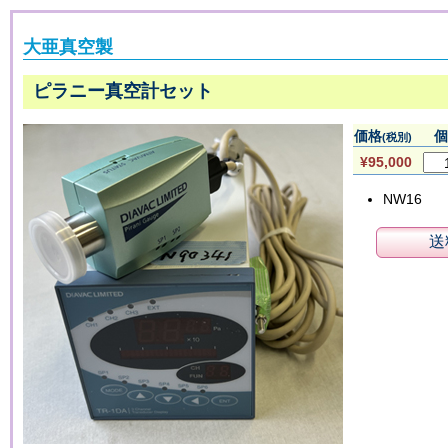
大亜真空製
ピラニー真空計セット
価格
個
(税別)
¥95,000
NW16
送