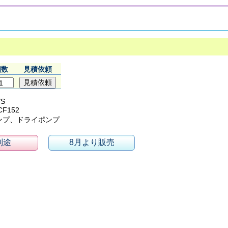
個数
見積依頼
/S
F152
ンプ、ドライポンプ
別途
8月より販売