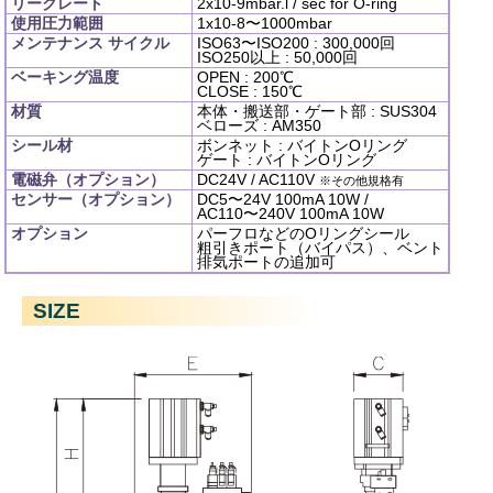
リークレート
2x10
-9
mbar.l / sec for O-ring
使用圧力範囲
1x10
-8
〜1000mbar
メンテナンス
サイクル
ISO63〜ISO200 : 300,000回
ISO250以上 : 50,000回
ベーキング温度
OPEN : 200℃
CLOSE : 150℃
材質
本体・搬送部・ゲート部 : SUS304
ベローズ : AM350
シール材
ボンネット : バイトンOリング
ゲート : バイトンOリング
電磁弁（オプション）
DC24V / AC110V
※その他規格有
センサー（オプション）
DC5〜24V 100mA 10W /
AC110〜240V 100mA 10W
オプション
パーフロなどのOリングシール
粗引きポート（バイパス）、ベント
排気ポートの追加可
SIZE