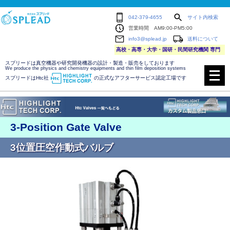
042-379-4655
サイト内検索
営業時間 AM9:00-PM5:00
info3@splead.jp
送料について
高校・高専・大学・国研・民間研究機関 専門
スプリードは真空機器や研究開発機器の設計・製造・販売をしております
メ
We produce the physics and chemistry equipments and thin film deposition systems
ニ
スプリードはHtc社
の正式なアフターサービス認定工場です
ュ
ー
を
開
く
3-Position Gate Valve
3位置圧空作動式バルブ