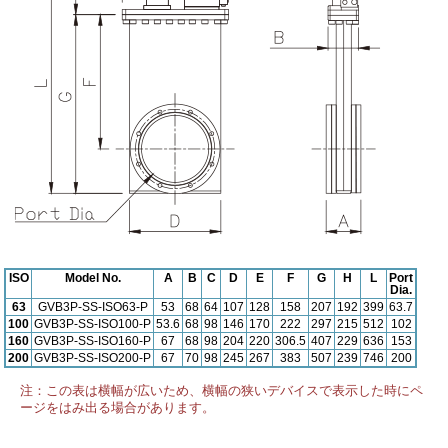
ISO
Model No.
A
B
C
D
E
F
G
H
L
Port
Dia.
63
GVB3P-SS-ISO63-P
53
68
64
107
128
158
207
192
399
63.7
100
GVB3P-SS-ISO100-P
53.6
68
98
146
170
222
297
215
512
102
160
GVB3P-SS-ISO160-P
67
68
98
204
220
306.5
407
229
636
153
200
GVB3P-SS-ISO200-P
67
70
98
245
267
383
507
239
746
200
注：この表は横幅が広いため、横幅の狭いデバイスで表示した時にペ
ージをはみ出る場合があります。