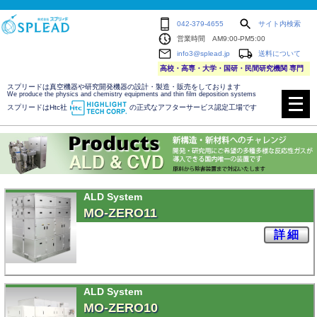
042-379-4655
サイト内検索
営業時間 AM9:00-PM5:00
info3@splead.jp
送料について
高校・高専・大学・国研・民間研究機関 専門
スプリードは真空機器や研究開発機器の設計・製造・販売をしております
メ
We produce the physics and chemistry equipments and thin film deposition systems
ニ
スプリードはHtc社
の正式なアフターサービス認定工場です
ュ
ー
を
開
く
ALD System
MO-ZERO11
詳細
ALD System
MO-ZERO10