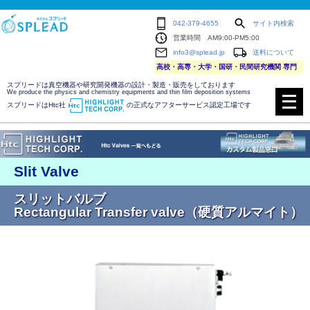
042-379-4655
サイト内検索
営業時間 AM9:00-PM5:00
info3@splead.jp
送料について
高校・高専・大学・国研・民間研究機関 専門
スプリードは真空機器や研究開発機器の設計・製造・販売をしております
メ
We produce the physics and chemistry equipments and thin film deposition systems
ニ
スプリードはHtc社
の正式なアフターサービス認定工場です
ュ
ー
を
開
く
Slit Valve
スリットバルブ
Rectangular Transfer valve（硬質アルマイト）