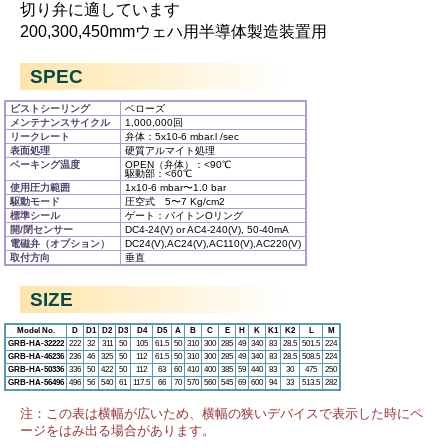
切り弁に適しています
200,300,450mmウェハ用半導体製造装置用
SPEC
ピストシーリング
ベローズ
メンテナンスサイクル
1,000,000回
リークレート
弁体：5x10
-6
mbar.l /sec
表面処理
硬質アルマイト処理
ベーキング温度
OPEN（弁体）：<90℃
駆動部：<60℃
使用圧力範囲
1x10
-6
mbar〜1.0 bar
駆動モード
圧空式 5〜7 Kg/cm
2
標準シール
ゲート：バイトンOリング
開/閉センサー
DC4-24(V) or AC4-240(V), 50-40mA
電磁弁（オプション）
DC24(V),AC24(V),AC110(V),AC220(V)
取付方向
垂直
SIZE
Model No.
D
D1
D2
D3
D4
D5
A
B
C
E
H
K
K1
K2
L
M
GRB-HA-32222
222
32
311
50
105
61.5
50
310
300
285
49
340
83
28.5
501.5
224
GRB-HA-46236
236
46
325
50
112
61.5
50
310
300
285
49
340
83
28.5
508.5
224
GRB-HA-50336
336
50
422
50
112
63
60
410
400
385
59
440
83
30
475
250
GRB-HA-56496
496
56
540
61
117.5
66
70
570
560
545
69
600
94
33
513.5
282
注：この表は横幅が広いため、横幅の狭いデバイスで表示した時にペ
ージをはみ出る場合があります。