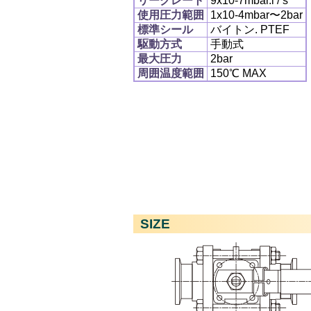
リークレート
9x10
-7
mbar.l / s
使用圧力範囲
1x10
-4
mbar〜2bar
標準シール
バイトン. PTEF
駆動方式
手動式
最大圧力
2bar
周囲温度範囲
150℃ MAX
SIZE