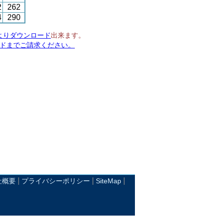
2
262
4
290
よりダウンロード
出来ます。
ドまでご請求ください。
|
|
|
社概要
プライバシーポリシー
SiteMap