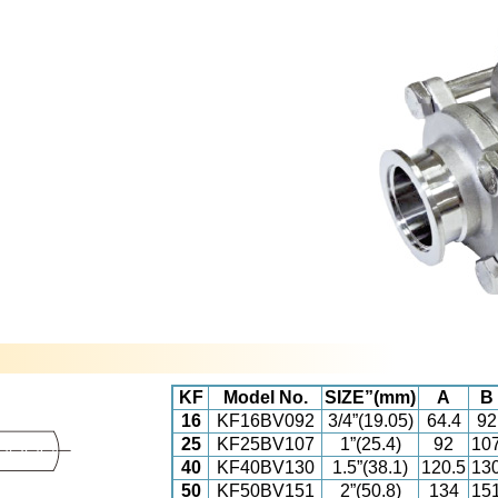
KF
Model No.
SIZE”(mm)
A
B
16
KF16BV092
3/4”(19.05)
64.4
92
25
KF25BV107
1”(25.4)
92
10
40
KF40BV130
1.5”(38.1)
120.5
13
50
KF50BV151
2”(50.8)
134
15