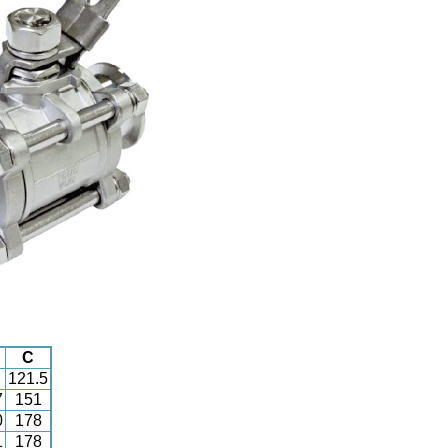
C
121.5
7
151
0
178
1
178