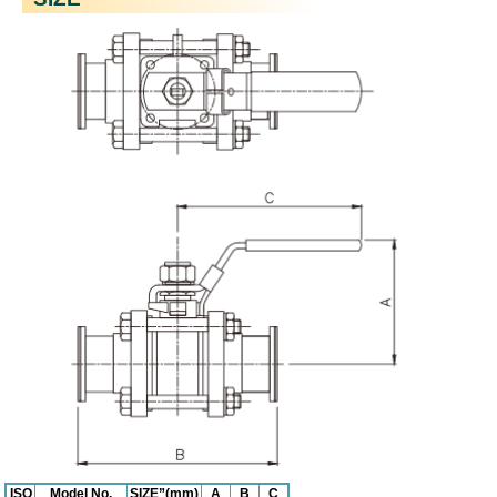
ISO
Model No.
SIZE”(mm)
A
B
C