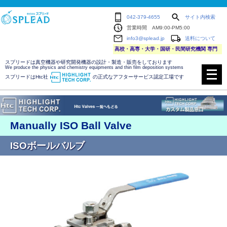
042-379-4655
サイト内検索
営業時間 AM9:00-PM5:00
info3@splead.jp
送料について
高校・高専・大学・国研・民間研究機関 専門
スプリードは真空機器や研究開発機器の設計・製造・販売をしております
メ
We produce the physics and chemistry equipments and thin film deposition systems
ニ
スプリードはHtc社
の正式なアフターサービス認定工場です
ュ
ー
を
開
く
Manually ISO Ball Valve
ISOボールバルブ