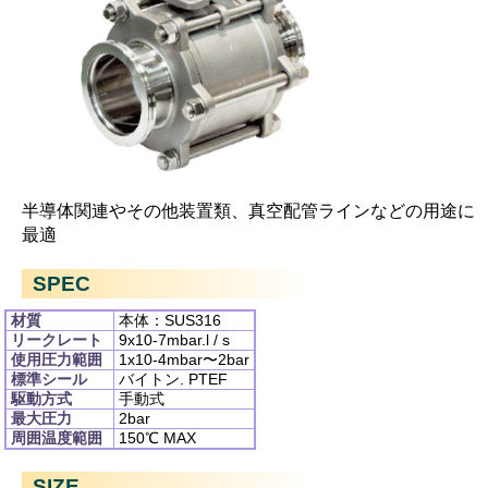
半導体関連やその他装置類、真空配管ラインなどの用途に
最適
SPEC
材質
本体：SUS316
リークレート
9x10
-7
mbar.l / s
使用圧力範囲
1x10
-4
mbar〜2bar
標準シール
バイトン. PTEF
駆動方式
手動式
最大圧力
2bar
周囲温度範囲
150℃ MAX
SIZE