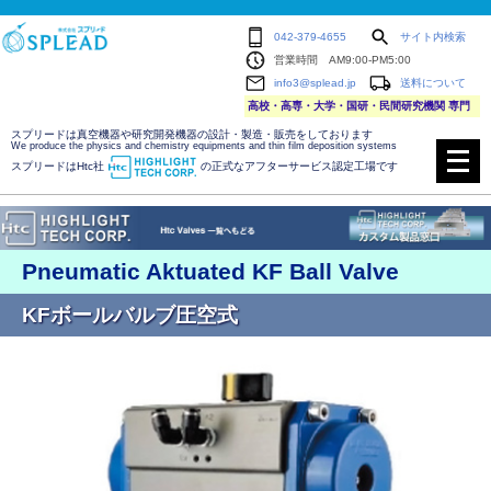
042-379-4655
サイト内検索
営業時間 AM9:00-PM5:00
info3@splead.jp
送料について
高校・高専・大学・国研・民間研究機関 専門
スプリードは真空機器や研究開発機器の設計・製造・販売をしております
メ
We produce the physics and chemistry equipments and thin film deposition systems
ニ
スプリードはHtc社
の正式なアフターサービス認定工場です
ュ
ー
を
開
く
Pneumatic Aktuated KF Ball Valve
KFボールバルブ圧空式