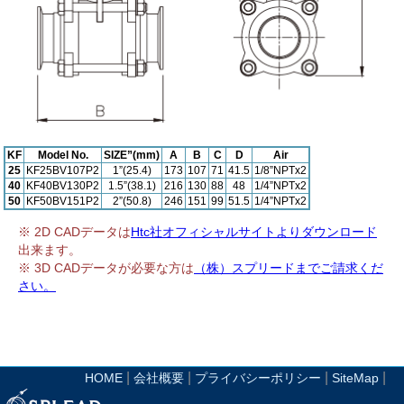
KF
Model No.
SIZE”(mm)
A
B
C
D
Air
25
KF25BV107P2
1”(25.4)
173
107
71
41.5
1/8”NPTx2
40
KF40BV130P2
1.5”(38.1)
216
130
88
48
1/4”NPTx2
50
KF50BV151P2
2”(50.8)
246
151
99
51.5
1/4”NPTx2
※ 2D CADデータは
Htc社オフィシャルサイトよりダウンロード
出来ます。
※ 3D CADデータが必要な方は
（株）スプリードまでご請求くだ
さい。
|
|
|
|
HOME
会社概要
プライバシーポリシー
SiteMap