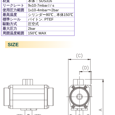
材質
本体：SUS316
リークレート
9x10
-7
mbar.l / s
使用圧力範囲
1x10
-4
mbar〜2bar
最高温度
シリンダー80℃ , 本体150℃
標準シール
バイトン. PTEF
駆動方式
圧空式
最大圧力
2bar
周囲温度範囲
150℃ MAX
SIZE