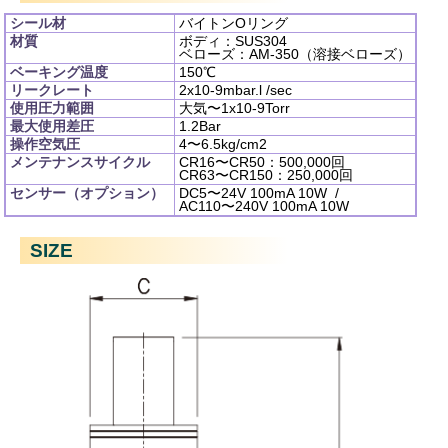
シール材
バイトンOリング
材質
ボディ：SUS304
ベローズ：AM-350（溶接ベローズ）
ベーキング温度
150℃
リークレート
2x10
-9
mbar.l /sec
使用圧力範囲
大気〜1x10
-9
Torr
最大使用差圧
1.2Bar
操作空気圧
4〜6.5kg/cm
2
メンテナンスサイクル
CR16〜CR50：500,000回
CR63〜CR150：250,000回
センサー（オプション）
DC5〜24V 100mA 10W /
AC110〜240V 100mA 10W
SIZE