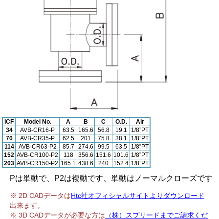
ICF
Model No.
A
B
C
O.D.
Air
34
AVB-CR16-P
63.5
165.6
56.8
19.1
1/8”PT
70
AVB-CR35-P
62.5
201
75.8
38.1
1/8”PT
114
AVB-CR63-P2
85.7
274.6
99.5
63.5
1/8”PT
152
AVB-CR100-P2
118
356.6
151.6
101.6
1/8”PT
203
AVB-CR150-P2
165.1
438.6
240
152.4
1/8”PT
Pは単動で、P2は複動です、単動はノーマルクローズです
※ 2D CADデータは
Htc社オフィシャルサイトよりダウンロード
出来ます。
※ 3D CADデータが必要な方は
（株）スプリードまでご請求くだ