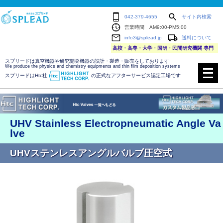
042-379-4655
サイト内検索
営業時間 AM9:00-PM5:00
info3@splead.jp
送料について
高校・高専・大学・国研・民間研究機関 専門
スプリードは真空機器や研究開発機器の設計・製造・販売をしております
メ
We produce the physics and chemistry equipments and thin film deposition systems
ニ
スプリードはHtc社
の正式なアフターサービス認定工場です
ュ
ー
を
開
く
UHV Stainless Electropneumatic Angle Va
lve
UHVステンレスアングルバルブ圧空式