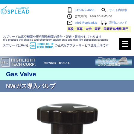
042-379-4655
サイト内検索
営業時間 AM9:00-PM5:00
info3@splead.jp
送料について
高校・高専・大学・国研・民間研究機関 専門
スプリードは真空機器や研究開発機器の設計・製造・販売をしております
メ
We produce the physics and chemistry equipments and thin film deposition systems
ニ
スプリードはHtc社
の正式なアフターサービス認定工場です
ュ
ー
を
開
く
Gas Valve
NWガス導入バルブ