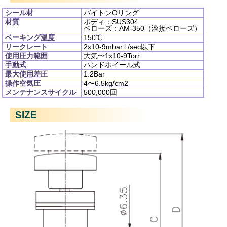
シール材
バイトンOリング
材質
ボディ：SUS304
ベローズ：AM-350（溶接ベローズ）
ベーキング温度
150℃
リークレート
2x10
-9
mbar.l /sec以下
使用圧力範囲
大気〜1x10
-9
Torr
手動式
ハンドホイール式
最大使用差圧
1.2Bar
操作空気圧
4〜6.5kg/cm
2
メンテナンスサイクル
500,000回
SIZE