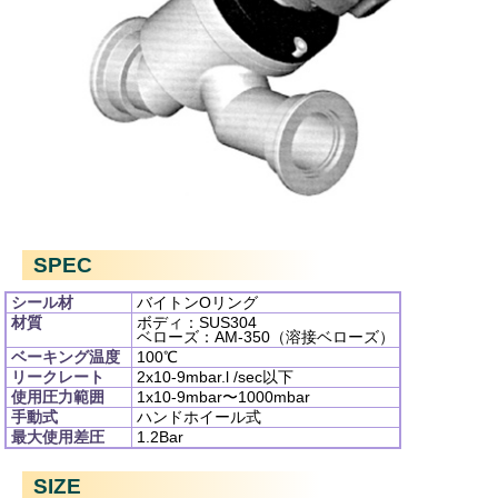
SPEC
シール材
バイトンOリング
材質
ボディ：SUS304
ベローズ：AM-350（溶接ベローズ）
ベーキング温度
100℃
リークレート
2x10
-9
mbar.l /sec以下
使用圧力範囲
1x10
-9
mbar〜1000mbar
手動式
ハンドホイール式
最大使用差圧
1.2Bar
SIZE