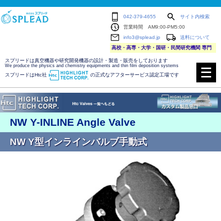
042-379-4655
サイト内検索
営業時間 AM9:00-PM5:00
info3@splead.jp
送料について
高校・高専・大学・国研・民間研究機関 専門
スプリードは真空機器や研究開発機器の設計・製造・販売をしております
メ
We produce the physics and chemistry equipments and thin film deposition systems
ニ
スプリードはHtc社
の正式なアフターサービス認定工場です
ュ
ー
を
開
く
NW Y-INLINE Angle Valve
NW Y型インラインバルブ手動式