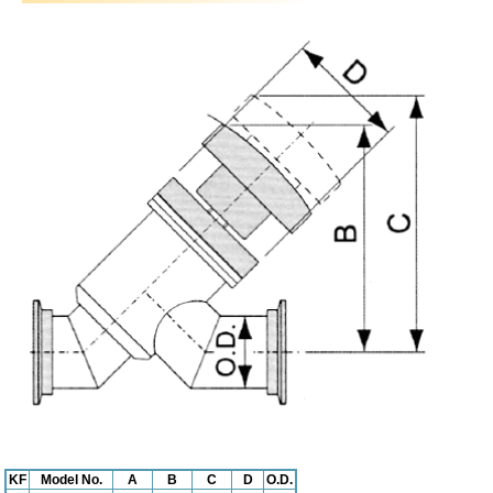
KF
Model No.
A
B
C
D
O.D.