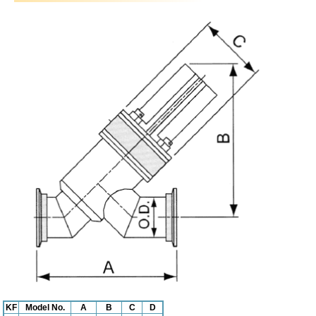
KF
Model No.
A
B
C
D