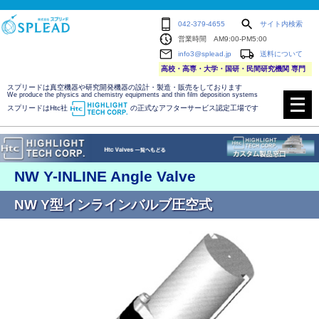
042-379-4655
サイト内検索
営業時間 AM9:00-PM5:00
info3@splead.jp
送料について
高校・高専・大学・国研・民間研究機関 専門
スプリードは真空機器や研究開発機器の設計・製造・販売をしております
メ
We produce the physics and chemistry equipments and thin film deposition systems
ニ
スプリードはHtc社
の正式なアフターサービス認定工場です
ュ
ー
を
開
く
NW Y-INLINE Angle Valve
NW Y型インラインバルブ圧空式