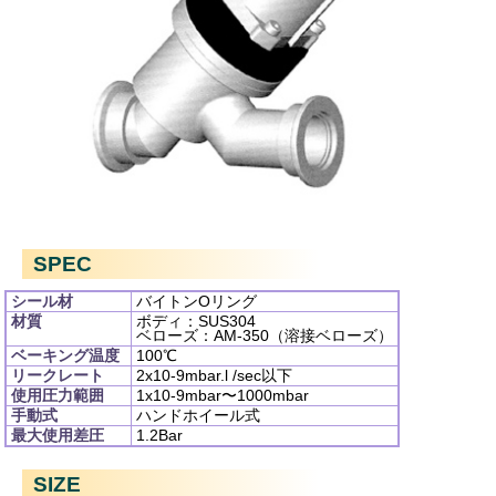
SPEC
シール材
バイトンOリング
材質
ボディ：SUS304
ベローズ：AM-350（溶接ベローズ）
ベーキング温度
100℃
リークレート
2x10
-9
mbar.l /sec以下
使用圧力範囲
1x10
-9
mbar〜1000mbar
手動式
ハンドホイール式
最大使用差圧
1.2Bar
SIZE